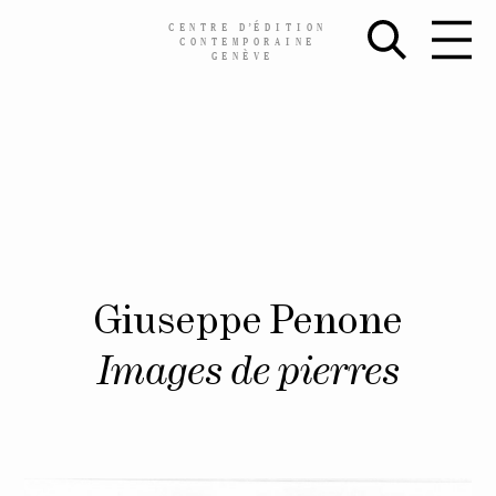
CENTRE
D’
ÉDITION
CONTEMPORAINE
GENÈVE
Skip
Giuseppe Penone
to
content
Images de pierres