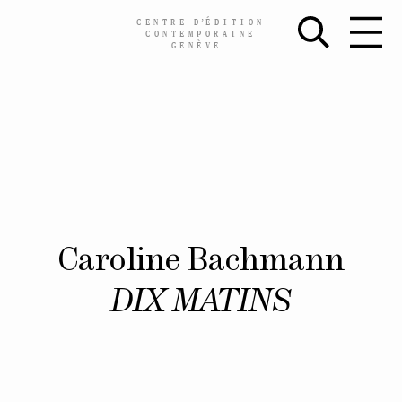
CENTRE
D’
ÉDITION
CONTEMPORAINE
GENÈVE
Skip
Caroline Bachmann
to
content
DIX MATINS