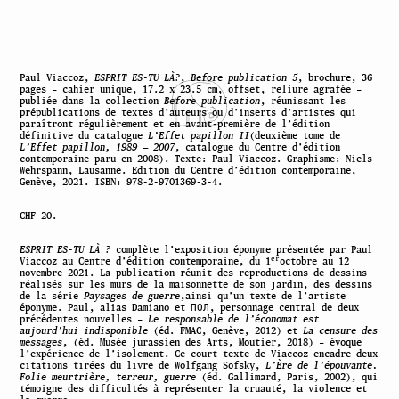
Paul Viaccoz,
ESPRIT ES-TU LÀ?
,
Before publication 5
, brochure, 36
pages – cahier unique, 17.2 x 23.5 cm, offset, reliure agrafée –
publiée dans la collection
Before publication
, réunissant les
prépublications de textes d’auteurs ou d’inserts d’artistes qui
paraîtront régulièrement et en avant-première de l’édition
définitive du catalogue
L’Effet papillon II
(deuxième tome de
L’Effet papillon, 1989 — 2007
, catalogue du Centre d’édition
contemporaine paru en 2008). Texte: Paul Viaccoz. Graphisme: Niels
Wehrspann, Lausanne. Edition du Centre d’édition contemporaine,
Genève, 2021. ISBN: 978-2-9701369-3-4.
CHF 20.-
ESPRIT ES-TU LÀ ?
complète l’exposition éponyme présentée par Paul
er
Viaccoz au Centre d’édition contemporaine, du 1
octobre au 12
novembre 2021. La publication réunit des reproductions de dessins
réalisés sur les murs de la maisonnette de son jardin, des dessins
de la série
Paysages de guerre
,ainsi qu’un texte de l’artiste
éponyme. Paul, alias Damiano et ПОЛ, personnage central de deux
précédentes nouvelles –
Le responsable de l’économat est
aujourd’hui indisponible
(éd. FMAC, Genève, 2012) et
La censure des
messages
, (éd. Musée jurassien des Arts, Moutier, 2018) – évoque
l’expérience de l’isolement. Ce court texte de Viaccoz encadre deux
citations tirées du livre de Wolfgang Sofsky,
L’Ère de l’épouvante.
Folie meurtrière, terreur, guerre
(éd. Gallimard, Paris, 2002), qui
témoigne des difficultés à représenter la cruauté, la violence et