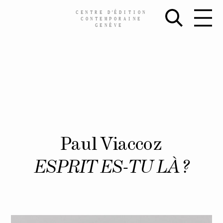
CENTRE
D’
ÉDITION
CONTEMPORAINE
GENÈVE
Skip
Paul Viaccoz
to
content
ESPRIT ES-TU LÀ ?