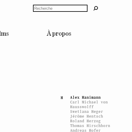
Bruno Dürr
Céline Duval
Rechercher
Esra Ersen
E
Giulia Essyad
Nicolas Fernandez
F
lms
À propos
Sylvie Fleury
Gina Folly
Claude Gaçon
G
Mathis Gasser
Vidya Gastaldon
Konstantin Grcic
Tommi Grönlund
Eva Grubinger
Andreas Gursky
Fabrice Gygi
Alex Hanimann
H
Carl Michael von
Hausswolff
Swetlana Heger
Jérôme Hentsch
Roland Herzog
Thomas Hirschhorn
Andreas Hofer