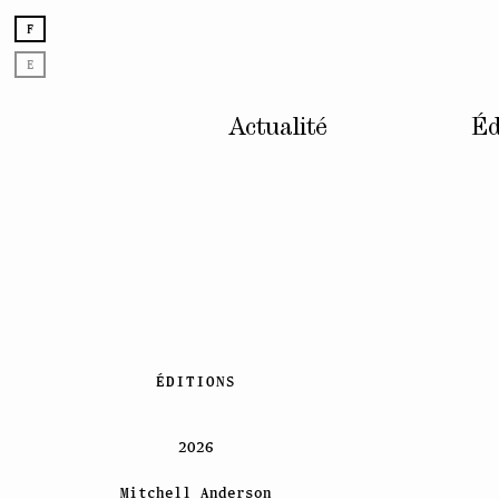
F
E
Actualité
Éd
Skip
ÉDITIONS
to
content
2026
Mitchell Anderson