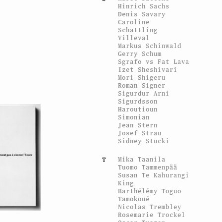
Hinrich Sachs
Denis Savary
Caroline
Schattling
Villeval
Markus Schinwald
Gerry Schum
Sgrafo vs Fat Lava
Izet Sheshivari
Mori Shigeru
Roman Signer
Sigurdur Arni
Sigurdsson
Haroutioun
Simonian
Jean Stern
Josef Strau
Sidney Stucki
Mika Taanila
T
Tuomo Tammenpää
Susan Te Kahurangi
King
Barthélémy Toguo
Tamokoué
Nicolas Trembley
Rosemarie Trockel