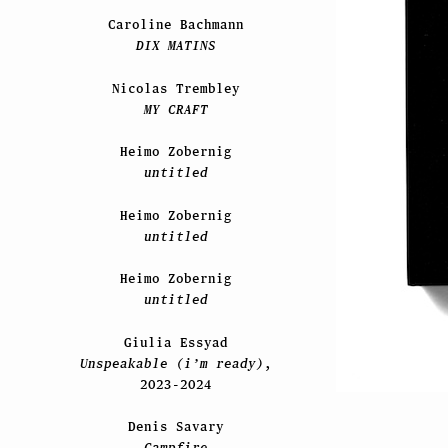
Caroline Bachmann
DIX MATINS
Nicolas Trembley
MY CRAFT
Heimo Zobernig
untitled
Heimo Zobernig
untitled
Heimo Zobernig
untitled
Giulia Essyad
Unspeakable (i’m ready)
,
2023-2024
Denis Savary
Campfire