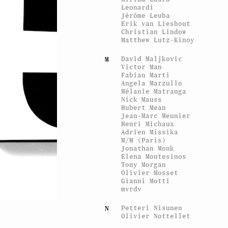
Leonardi
Jérôme Leuba
Erik van Lieshout
Christian Lindow
Matthew Lutz-Kinoy
David Maljkovic
M
Victor Man
Fabian Marti
Angela Marzullo
Mélanie Matranga
Nick Mauss
Hubert Mean
Jean-Marc Meunier
Henri Michaux
Adrien Missika
M/M (Paris)
Jonathan Monk
Elena Montesinos
Tony Morgan
Olivier Mosset
Gianni Motti
mvrdv
Petteri Nisunen
N
Olivier Nottellet