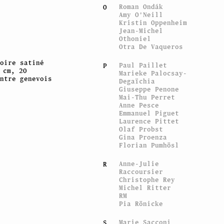
Roman Ondák
O
Amy O'Neill
Kristin Oppenheim
Jean-Michel
Othoniel
Otra De Vaqueros
oire satiné
Paul Paillet
P
 cm, 20
Marieke Palocsay-
ntre genevois
Degaïchia
Giuseppe Penone
Mai-Thu Perret
Anne Pesce
Emmanuel Piguet
Laurence Pittet
Olaf Probst
Gina Proenza
Florian Pumhösl
Anne-Julie
R
Raccoursier
Christophe Rey
Michel Ritter
RM
Pia Rönicke
Marie Sacconi
S