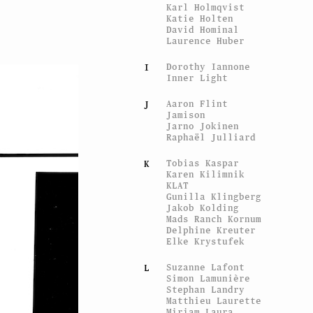
Karl Holmqvist
Katie Holten
David Hominal
Laurence Huber
Dorothy Iannone
I
Inner Light
Aaron Flint
J
Jamison
Jarno Jokinen
Raphaël Julliard
Tobias Kaspar
K
Karen Kilimnik
KLAT
Gunilla Klingberg
Jakob Kolding
Mads Ranch Kornum
Delphine Kreuter
Elke Krystufek
Suzanne Lafont
L
Simon Lamunière
Stephan Landry
Matthieu Laurette
Miriam Laura