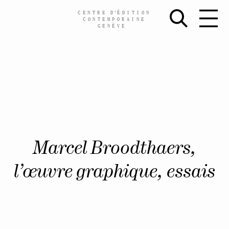
CENTRE
D’
ÉDITION
CONTEMPORAINE
GENÈVE
Skip
Marcel Broodthaers,
to
content
l’œuvre graphique, essais