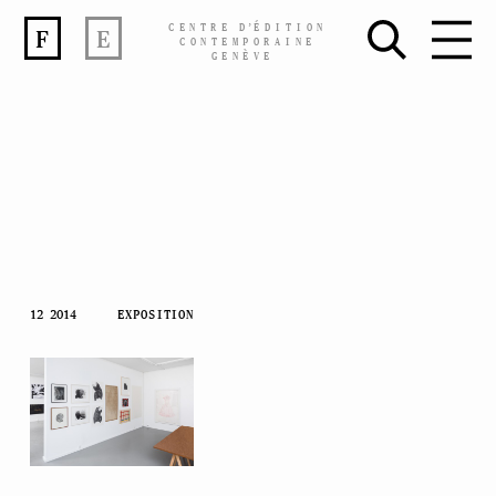
CENTRE
D’
ÉDITION
F
E
CONTEMPORAINE
GENÈVE
Skip
12 2014
EXPOSITION
to
content