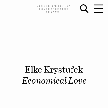
CENTRE
D’
ÉDITION
CONTEMPORAINE
GENÈVE
Skip
Elke Krystufek
to
content
Economical Love