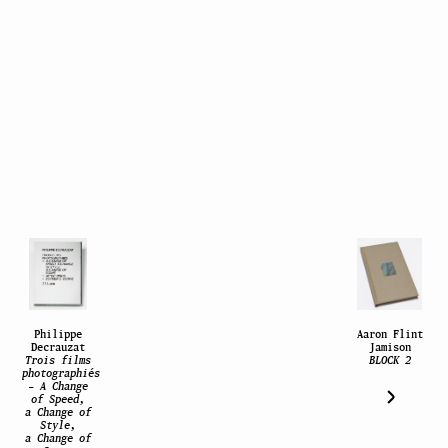
Philippe
Aaron Flint
Decrauzat
Jamison
Trois films
BLOCK 2
photographiés
– A Change
of Speed,
a Change of
Style,
a Change of