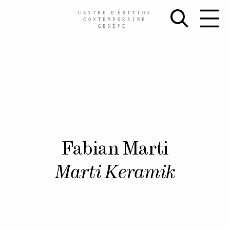
CENTRE
D’
ÉDITION
CONTEMPORAINE
GENÈVE
Skip
Fabian Marti
to
content
Marti Keramik