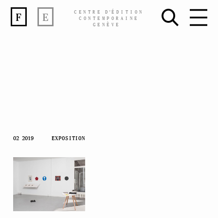
CENTRE
D’
ÉDITION
F
E
CONTEMPORAINE
GENÈVE
Skip
02 2019
EXPOSITION
to
content