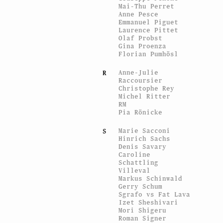
Mai-Thu Perret
Anne Pesce
Emmanuel Piguet
Laurence Pittet
Olaf Probst
Gina Proenza
Florian Pumhösl
Anne-Julie
R
Raccoursier
Christophe Rey
Michel Ritter
RM
Pia Rönicke
Marie Sacconi
S
Hinrich Sachs
Denis Savary
Caroline
Schattling
Villeval
Markus Schinwald
Gerry Schum
Sgrafo vs Fat Lava
Izet Sheshivari
Mori Shigeru
Roman Signer