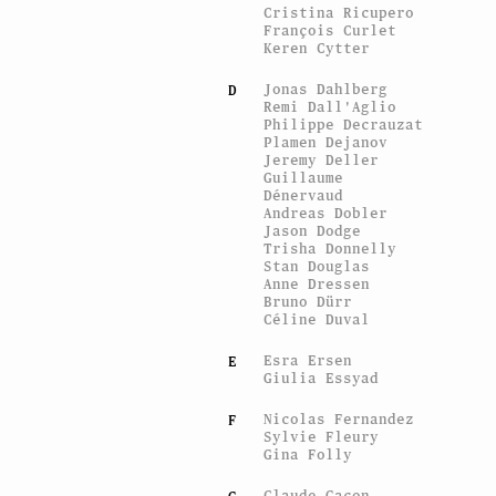
Cristina Ricupero
François Curlet
Keren Cytter
Jonas Dahlberg
D
Remi Dall'Aglio
Philippe Decrauzat
Plamen Dejanov
Jeremy Deller
Guillaume
Dénervaud
Andreas Dobler
Jason Dodge
Trisha Donnelly
Stan Douglas
Anne Dressen
Bruno Dürr
Céline Duval
Esra Ersen
E
Giulia Essyad
Nicolas Fernandez
F
Sylvie Fleury
Gina Folly
Claude Gaçon