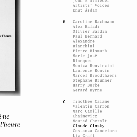
John M Armleder
Artists’ Voices
Knut Åsdam
Caroline Bachmann
B
Alex Baladi
Olivier Bardin
Paul Bernard
Alexandre
Bianchini
Pierre Bismuth
Marie-José
Blanquet
Monica Bonvincini
Laurence Bonvin
Marcel Broodthaers
Stéphane Brunner
Harry Burke
Gerard Byrne
Timothée Calame
C
Valentin Carron
y
Marc Camille
Chaimowicz
 ne
Mourad Cheraït
l’heure
Claude Closky
Costanza Candeloro
Liz Craft