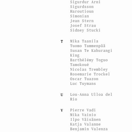
Sigurdur Arni
Sigurdsson
Haroutioun
Simonian
Jean Stern
Josef Strau
Sidney Stucki
Mika Taanila
T
Tuomo Tammenpää
Susan Te Kahurangi
King
Barthélémy Toguo
Tamokoué
Nicolas Trembley
Rosemarie Trockel
Oscar Tuazon
Luc Tuymans
Lou-Anna Ulloa del
U
Rio
Pierre Vadi
V
Mika Vainio
Ilpo Väisänen
Katja Valanne
Benjamin Valenza