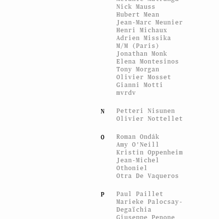
Nick Mauss
Hubert Mean
Jean-Marc Meunier
Henri Michaux
Adrien Missika
M/M (Paris)
Jonathan Monk
Elena Montesinos
Tony Morgan
Olivier Mosset
Gianni Motti
mvrdv
Petteri Nisunen
N
Olivier Nottellet
Roman Ondák
O
Amy O'Neill
Kristin Oppenheim
Jean-Michel
Othoniel
Otra De Vaqueros
Paul Paillet
P
Marieke Palocsay-
Degaïchia
Giuseppe Penone