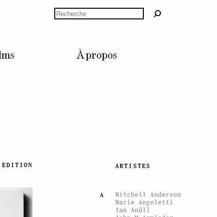
Rechercher
lms
À propos
EDITION
ARTISTES
Mitchell Anderson
A
Marie Angeletti
Ian Anüll