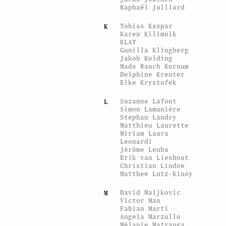
Raphaël Julliard
Tobias Kaspar
K
Karen Kilimnik
KLAT
Gunilla Klingberg
Jakob Kolding
Mads Ranch Kornum
Delphine Kreuter
Elke Krystufek
Suzanne Lafont
L
Simon Lamunière
Stephan Landry
Matthieu Laurette
Miriam Laura
Leonardi
Jérôme Leuba
Erik van Lieshout
Christian Lindow
Matthew Lutz-Kinoy
David Maljkovic
M
Victor Man
Fabian Marti
Angela Marzullo
Mélanie Matranga