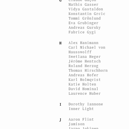
G
Mathis Gasser
Vidya Gastaldon
Konstantin Grcic
Tommi Grönlund
Eva Grubinger
Andreas Gursky
Fabrice Gygi
Alex Hanimann
H
Carl Michael von
Hausswolff
Swetlana Heger
Jérôme Hentsch
Roland Herzog
Thomas Hirschhorn
Andreas Hofer
Karl Holmqvist
Katie Holten
David Hominal
Laurence Huber
Dorothy Iannone
I
Inner Light
Aaron Flint
J
Jamison
Jarno Jokinen