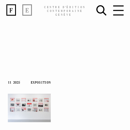
CENTRE
D’
ÉDITION
F
E
CONTEMPORAINE
GENÈVE
Skip
11 2025
EXPOSITION
to
content