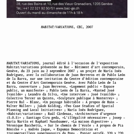
HABITAT/VARIATIONS
, CEC, 2007
HABITAT/VARIATIONS,
journal édité à l’occasion de l’exposition
Habitat/variations présentée au Bac – Bâtiment d’art contemporain,
Genève, du 23 juin au 2 septembre 2007 ; un projet de María Inés
Rodríguez, avec la collaboration de Juan Herreros et de Pablo León
de la Barra, sur une invitation du Centre d’édition contemporaine
et du Centre d’Art Contemporain Genève. Avec Pablo León de la
Barra, couverture ; Juan Herreros, «Logement public + Espace
public, un manifeste» ; Pablo León de la Barra, «Wanted José
Ivanildo» ; Leandro da Silva, «Une interview : José Ivanildo» ;
Colectivo Tercer un Quinto, «Sculpture publique à Monterrey» ;
Pierre Bal – Blanc, «Un paysage habitable : A propos de Hans –
Walter Müller» ; Jakob Kolding, «Two Case Studies of Spatial
Planning and Local Initiatives» ; María Inés Rodríguez,
«Habitat/variations» ; Raúl Cárdenas, «Architecture d’urgence
(S.O.S)» ; Santiago Ciru geda, «L’illégalité nécessaire» ; Josep –
María Martín et Raphaël Nussbaumer, «La maison digestive» ;
Véronique Bacchetta, « Sur le chemin de l’école : A propos de Pia
Rönicke » ; Andrés Jaque, « Espumas Democráticas et
troismerveilleux superpouvoirs du Pop» . Papier agrafé, 320 x 220