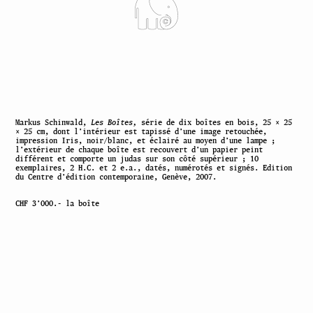
Markus Schinwald,
Les Boîtes,
série de dix boîtes en bois, 25 × 25
× 25 cm, dont l’intérieur est tapissé d’une image retouchée,
impression Iris, noir/blanc, et éclairé au moyen d’une lampe ;
l’extérieur de chaque boîte est recouvert d’un papier peint
différent et comporte un judas sur son côté supérieur ; 10
exemplaires, 2 H.C. et 2 e.a., datés, numérotés et signés. Edition
du Centre d’édition contemporaine, Genève, 2007.
CHF 3’000.- la boîte