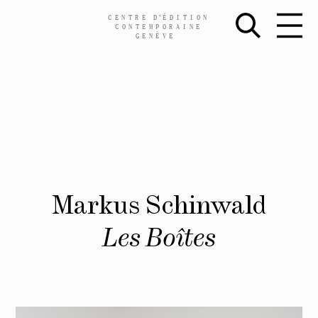
CENTRE
D’
ÉDITION
CONTEMPORAINE
GENÈVE
Skip
Markus Schinwald
to
content
Les Boîtes