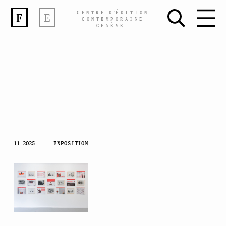
CENTRE
D’
ÉDITION
F
E
CONTEMPORAINE
GENÈVE
Skip
11 2025
EXPOSITION
to
content