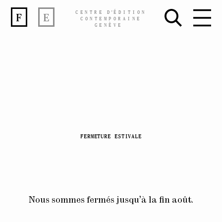
CENTRE
D’
ÉDITION
F
E
CONTEMPORAINE
GENÈVE
Skip
FERMETURE ESTIVALE
to
content
Nous sommes fermés jusqu’à la fin août.