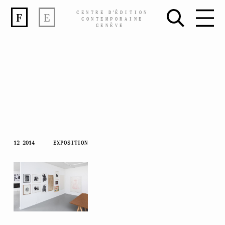
CENTRE
D’
ÉDITION
F
E
CONTEMPORAINE
GENÈVE
Skip
12 2014
EXPOSITION
to
content