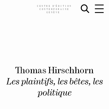
CENTRE
D’
ÉDITION
CONTEMPORAINE
GENÈVE
Skip
Thomas Hirschhorn
to
content
Les plaintifs, les bêtes, les
politique