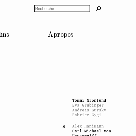
Andreas Dobler
Rechercher
Jason Dodge
Trisha Donnelly
Stan Douglas
Anne Dressen
Bruno Dürr
Céline Duval
lms
À propos
Esra Ersen
E
Giulia Essyad
Nicolas Fernandez
F
Sylvie Fleury
Gina Folly
Claude Gaçon
G
Mathis Gasser
Vidya Gastaldon
Konstantin Grcic
Tommi Grönlund
Eva Grubinger
Andreas Gursky
Fabrice Gygi
Alex Hanimann
H
Carl Michael von
Hausswolff