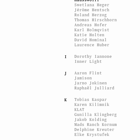
Swetlana Heger
Jérôme Hentsch
Roland Herzog
Thomas Hirschhorn
Andreas Hofer
Karl Holmqvist
Katie Holten
David Hominal
Laurence Huber
Dorothy Iannone
I
Inner Light
Aaron Flint
J
Jamison
Jarno Jokinen
Raphaël Julliard
Tobias Kaspar
K
Karen Kilimnik
KLAT
Gunilla Klingberg
Jakob Kolding
Mads Ranch Kornum
Delphine Kreuter
Elke Krystufek