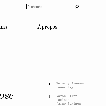
Mathis Gasser
Vidya Gastaldon
Rechercher
Konstantin Grcic
Tommi Grönlund
Eva Grubinger
Andreas Gursky
Fabrice Gygi
lms
À propos
Alex Hanimann
H
Carl Michael von
Hausswolff
Swetlana Heger
Jérôme Hentsch
Roland Herzog
Thomas Hirschhorn
Andreas Hofer
Karl Holmqvist
Katie Holten
David Hominal
Laurence Huber
Dorothy Iannone
I
Inner Light
ose
Aaron Flint
J
Jamison
Jarno Jokinen