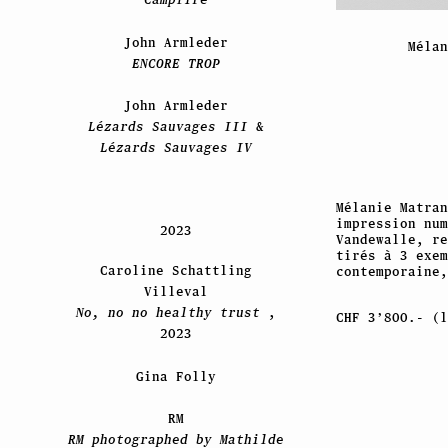
John Armleder
Méla
ENCORE TROP
John Armleder
Lézards Sauvages III
&
Lézards Sauvages IV
Mélanie Matra
impression num
2023
Vandewalle, re
tirés à 3 exe
Caroline Schattling
contemporaine,
Villeval
No, no no healthy trust
,
CHF 3’800.- (l
2023
Gina Folly
RM
RM photographed by Mathilde