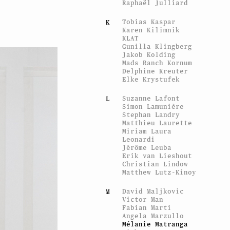
Raphaël Julliard
Tobias Kaspar
K
Karen Kilimnik
KLAT
Gunilla Klingberg
Jakob Kolding
Mads Ranch Kornum
Delphine Kreuter
Elke Krystufek
Suzanne Lafont
L
Simon Lamunière
Stephan Landry
Matthieu Laurette
Miriam Laura
Leonardi
Jérôme Leuba
Erik van Lieshout
Christian Lindow
Matthew Lutz-Kinoy
David Maljkovic
M
Victor Man
Fabian Marti
Angela Marzullo
Mélanie Matranga