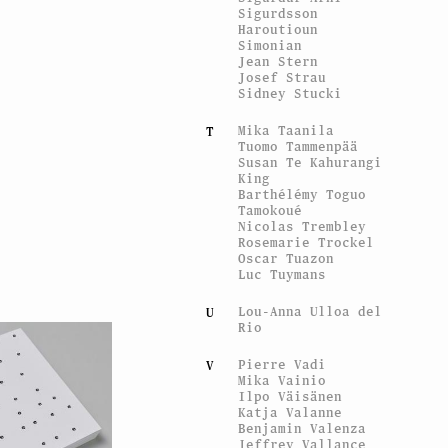
Sigurdsson
Haroutioun
Simonian
Jean Stern
Josef Strau
Sidney Stucki
Mika Taanila
T
Tuomo Tammenpää
Susan Te Kahurangi
King
Barthélémy Toguo
Tamokoué
Nicolas Trembley
Rosemarie Trockel
Oscar Tuazon
Luc Tuymans
Lou-Anna Ulloa del
U
Rio
Pierre Vadi
V
Mika Vainio
Ilpo Väisänen
Katja Valanne
Benjamin Valenza
Jeffrey Vallance