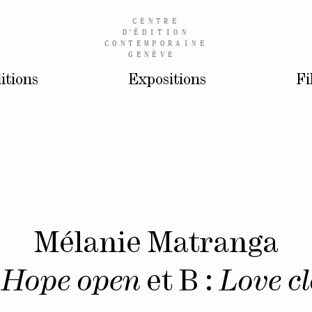
CENTRE
D’
ÉDITION
CONTEMPORAINE
GENÈVE
itions
Expositions
Fi
Mélanie Matranga
:
Hope open
et B :
Love cl