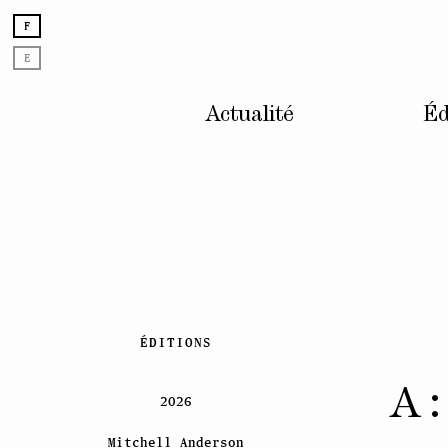
F
E
Actualité
Éd
Skip
ÉDITIONS
to
content
A 
2026
Mitchell Anderson