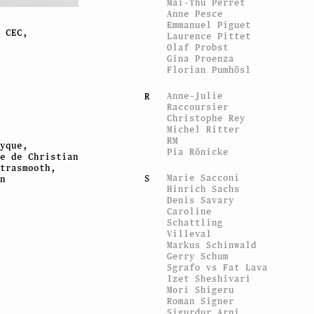
Mai-Thu Perret
Anne Pesce
Emmanuel Piguet
 CEC,
Laurence Pittet
Olaf Probst
Gina Proenza
Florian Pumhösl
Anne-Julie
R
Raccoursier
Christophe Rey
Michel Ritter
RM
yque,
Pia Rönicke
e de Christian
trasmooth,
Marie Sacconi
S
n
Hinrich Sachs
Denis Savary
Caroline
Schattling
Villeval
Markus Schinwald
Gerry Schum
Sgrafo vs Fat Lava
Izet Sheshivari
Mori Shigeru
Roman Signer
Sigurdur Arni