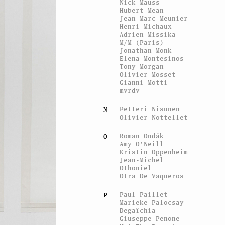
Nick Mauss
Hubert Mean
Jean-Marc Meunier
Henri Michaux
Adrien Missika
M/M (Paris)
Jonathan Monk
Elena Montesinos
Tony Morgan
Olivier Mosset
Gianni Motti
mvrdv
Petteri Nisunen
N
Olivier Nottellet
Roman Ondák
O
Amy O'Neill
Kristin Oppenheim
Jean-Michel
Othoniel
Otra De Vaqueros
Paul Paillet
P
Marieke Palocsay-
Degaïchia
Giuseppe Penone