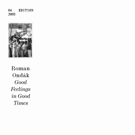
04
EDITION
2003
Roman
Ondák
Good
Feelings
in Good
Times