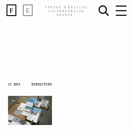
CENTRE
D’
ÉDITION
F
E
CONTEMPORAINE
GENÈVE
Skip
11 2011
EXPOSITION
to
content