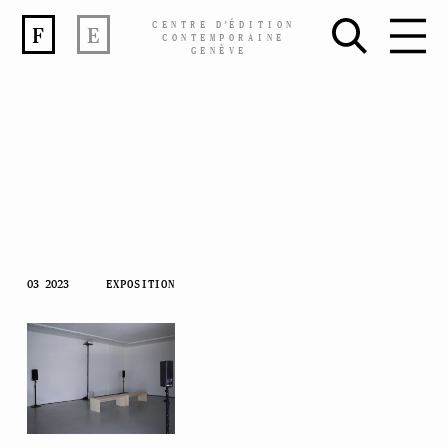
CENTRE
D’
ÉDITION
F
E
CONTEMPORAINE
GENÈVE
Skip
03 2023
EXPOSITION
to
content