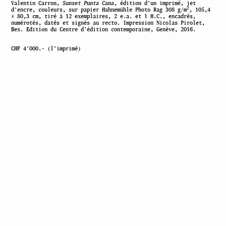
Valentin Carron,
Sunset Punta Cana
, édition d’un imprimé, jet
2
d’encre, couleurs, sur papier Hahnemühle Photo Rag 308 g/m
, 105,4
× 80,3 cm, tiré à 12 exemplaires, 2 e.a. et 1 H.C., encadrés,
numérotés, datés et signés au recto. Impression Nicolas Pirolet,
Bex. Edition du Centre d’édition contemporaine, Genève, 2016.
CHF 4’000.- (l’imprimé)