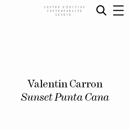
CENTRE
D’
ÉDITION
CONTEMPORAINE
GENÈVE
Skip
Valentin Carron
to
content
Sunset Punta Cana