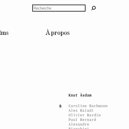
Rechercher
lms
À propos
ARTISTES
Mitchell Anderson
A
Marie Angeletti
Ian Anüll
John M Armleder
Artists’ Voices
Knut Åsdam
Caroline Bachmann
B
Alex Baladi
Olivier Bardin
Paul Bernard
Alexandre
Bianchini