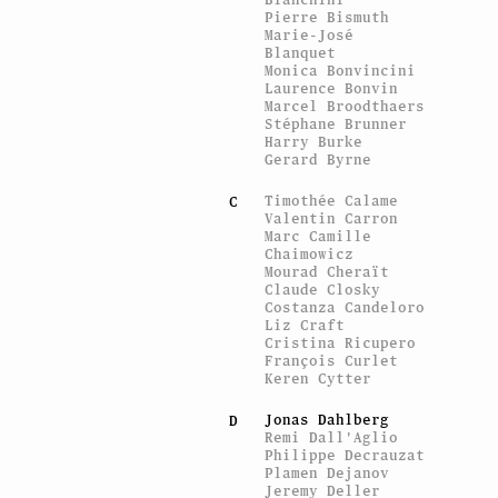
Pierre Bismuth
Marie-José
Blanquet
Monica Bonvincini
Laurence Bonvin
Marcel Broodthaers
Stéphane Brunner
Harry Burke
Gerard Byrne
Timothée Calame
C
Valentin Carron
Marc Camille
Chaimowicz
Mourad Cheraït
Claude Closky
Costanza Candeloro
Liz Craft
Cristina Ricupero
François Curlet
Keren Cytter
Jonas Dahlberg
D
Remi Dall'Aglio
Philippe Decrauzat
Plamen Dejanov
Jeremy Deller