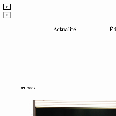
F
E
Actualité
Éd
Skip
09 2002
to
content