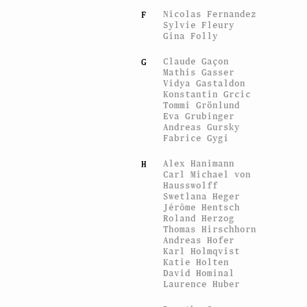
Nicolas Fernandez
F
Sylvie Fleury
Gina Folly
Claude Gaçon
G
Mathis Gasser
Vidya Gastaldon
Konstantin Grcic
Tommi Grönlund
Eva Grubinger
Andreas Gursky
Fabrice Gygi
Alex Hanimann
H
Carl Michael von
Hausswolff
Swetlana Heger
Jérôme Hentsch
Roland Herzog
Thomas Hirschhorn
Andreas Hofer
Karl Holmqvist
Katie Holten
David Hominal
Laurence Huber