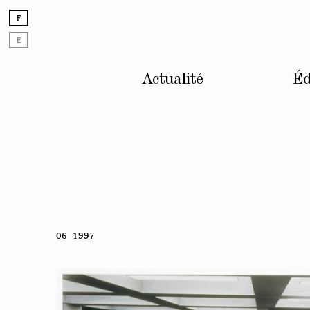
F
E
Actualité
Éd
Skip
06 1997
to
content