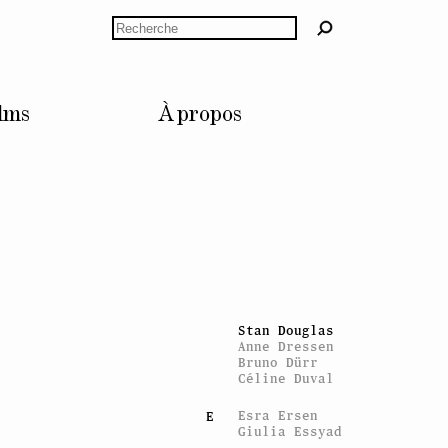
Marc Camille
Chaimowicz
Rechercher
Mourad Cheraït
Claude Closky
Costanza Candeloro
Liz Craft
Cristina Ricupero
lms
À propos
François Curlet
Keren Cytter
Jonas Dahlberg
D
Remi Dall'Aglio
Philippe Decrauzat
Plamen Dejanov
Jeremy Deller
Guillaume
Dénervaud
Andreas Dobler
Jason Dodge
Trisha Donnelly
Stan Douglas
Anne Dressen
Bruno Dürr
Céline Duval
Esra Ersen
E
Giulia Essyad