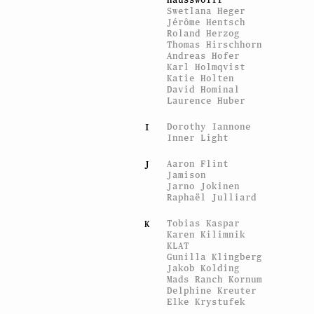
Swetlana Heger
Jérôme Hentsch
Roland Herzog
Thomas Hirschhorn
Andreas Hofer
Karl Holmqvist
Katie Holten
David Hominal
Laurence Huber
Dorothy Iannone
I
Inner Light
Aaron Flint
J
Jamison
Jarno Jokinen
Raphaël Julliard
Tobias Kaspar
K
Karen Kilimnik
KLAT
Gunilla Klingberg
Jakob Kolding
Mads Ranch Kornum
Delphine Kreuter
Elke Krystufek