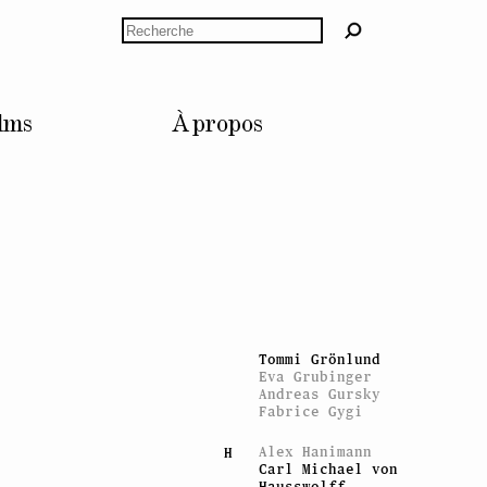
Andreas Dobler
Rechercher
Jason Dodge
Trisha Donnelly
Stan Douglas
Anne Dressen
Bruno Dürr
Céline Duval
lms
À propos
Esra Ersen
E
Giulia Essyad
Nicolas Fernandez
F
Sylvie Fleury
Gina Folly
Claude Gaçon
G
Mathis Gasser
Vidya Gastaldon
Konstantin Grcic
Tommi Grönlund
Eva Grubinger
Andreas Gursky
Fabrice Gygi
Alex Hanimann
H
Carl Michael von
Hausswolff