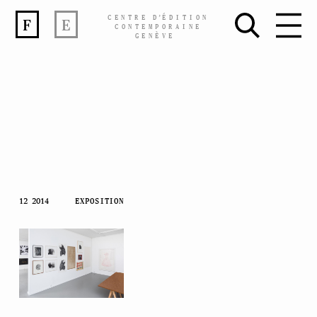
CENTRE
D’
ÉDITION
F
E
CONTEMPORAINE
GENÈVE
Skip
12 2014
EXPOSITION
to
content