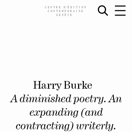
CENTRE
D’
ÉDITION
CONTEMPORAINE
GENÈVE
Skip
Harry Burke
to
content
A diminished poetry. An
expanding (and
contracting) writerly.