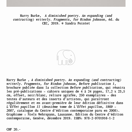
Harry Burke,
A diminished poetry. An expanding (and
contracting) writerly. Fragments, for Rindon Johnson
, éd. du
CEC, 2019. © Sandra Pointet
Harry Burke ,
A diminished poetry. An expanding (and contracting)
writerly. Fragments, for Rindon Johnson
,
Before publication 1
,
brochure publiée dans la collection
Before publication
, qui réunira
les pré-publications – cahiers uniques de 4 à 24 pages, 17,2 x 23,5
cm, offset, noir/blanc, reliure agrafée, 250 exemplaires – des
textes d’auteurs et des inserts d’artistes, qui paraîtront
régulièrement et en avant-première de leur édition définitive dans
L’Effet papillon II
(deuxième tome de
L’Effet papillon, 1989 –
2007
, catalogue du Centre d’édition contemporaine paru en 2008).
Graphisme : Niels Wehrspann, Lausanne. Edition du Centre d’édition
contemporaine, Genève, décembre 2019. ISBN: 978-2-9701916-1-2
CHF 20.-