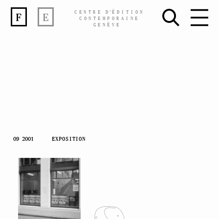
CENTRE
D’
ÉDITION
F
E
CONTEMPORAINE
GENÈVE
Skip
09 2001
EXPOSITION
to
content