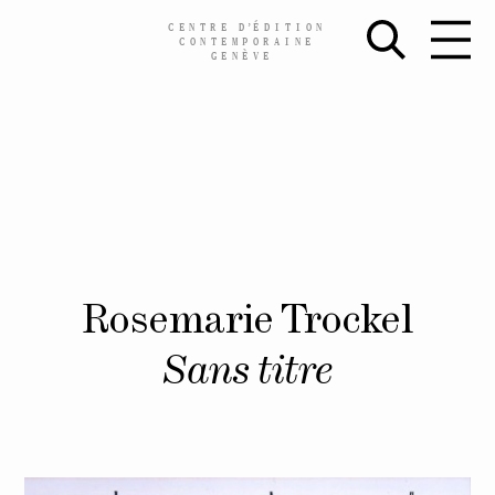
CENTRE
D’
ÉDITION
CONTEMPORAINE
GENÈVE
Skip
Rosemarie Trockel
to
content
Sans titre