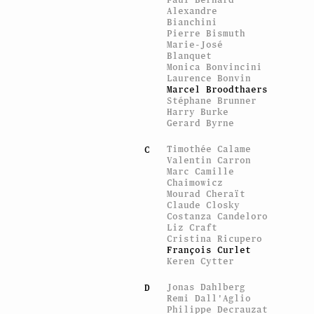
Alexandre
Bianchini
Pierre Bismuth
Marie-José
Blanquet
Monica Bonvincini
Laurence Bonvin
Marcel Broodthaers
Stéphane Brunner
Harry Burke
Gerard Byrne
Timothée Calame
C
Valentin Carron
Marc Camille
Chaimowicz
Mourad Cheraït
Claude Closky
Costanza Candeloro
Liz Craft
Cristina Ricupero
François Curlet
Keren Cytter
Jonas Dahlberg
D
Remi Dall'Aglio
Philippe Decrauzat