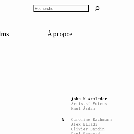
Rechercher
lms
À propos
ARTISTES
Mitchell Anderson
A
Marie Angeletti
Ian Anüll
John M Armleder
Artists’ Voices
Knut Åsdam
Caroline Bachmann
B
Alex Baladi
Olivier Bardin
Paul Bernard