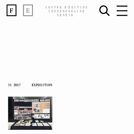
CENTRE
D’
ÉDITION
F
E
CONTEMPORAINE
GENÈVE
Skip
11 2017
EXPOSITION
to
content