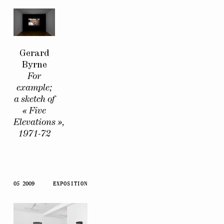
Gerard
Byrne
For
example;
a sketch of
« Five
Elevations »,
1971-72
05 2009
EXPOSITION