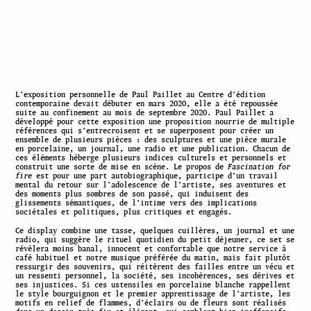
L’exposition personnelle de Paul Paillet au Centre d’édition
contemporaine devait débuter en mars 2020, elle a été repoussée
suite au confinement au mois de septembre 2020. Paul Paillet a
développé pour cette exposition une proposition nourrie de multiple
références qui s’entrecroisent et se superposent pour créer un
ensemble de plusieurs pièces : des sculptures et une pièce murale
en porcelaine, un journal, une radio et une publication. Chacun de
ces éléments héberge plusieurs indices culturels et personnels et
construit une sorte de mise en scène. Le propos de
Fascination for
fire
est pour une part autobiographique, participe d’un travail
mental du retour sur l’adolescence de l’artiste, ses aventures et
des moments plus sombres de son passé, qui induisent des
glissements sémantiques, de l’intime vers des implications
sociétales et politiques, plus critiques et engagés.
Ce display combine une tasse, quelques cuillères, un journal et une
radio, qui suggère le rituel quotidien du petit déjeuner, ce set se
révélera moins banal, innocent et confortable que notre service à
café habituel et notre musique préférée du matin, mais fait plutôt
ressurgir des souvenirs, qui réitèrent des failles entre un vécu et
un ressenti personnel, la société, ses incohérences, ses dérives et
ses injustices. Si ces ustensiles en porcelaine blanche rappellent
le style bourguignon et le premier apprentissage de l’artiste, les
motifs en relief de flammes, d’éclairs ou de fleurs sont réalisés