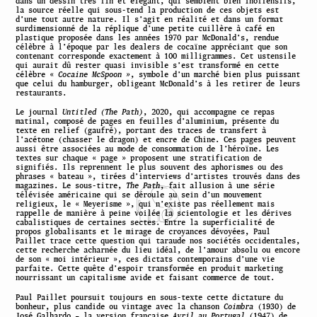
dans un dessin très fin et élégant, qui semblent bien inoffensifs,
la source réelle qui sous-tend la production de ces objets est
d’une tout autre nature. Il s’agit en réalité et dans un format
surdimensionné de la réplique d’une petite cuillère à café en
plastique proposée dans les années 1970 par McDonald’s, rendue
célèbre à l’époque par les dealers de cocaïne appréciant que son
contenant corresponde exactement à 100 milligrammes. Cet ustensile
qui aurait dû rester quasi invisible s’est transformé en cette
célèbre «
Cocaine McSpoon »
, symbole d’un marché bien plus puissant
que celui du hamburger, obligeant McDonald’s à les retirer de leurs
restaurants.
Le journal
Untitled (The Path)
, 2020, qui accompagne ce repas
matinal, composé de pages en feuilles d’aluminium, présente du
texte en relief (gaufré), portant des traces de transfert à
l’acétone (chasser le dragon) et encre de Chine. Ces pages peuvent
aussi être associées au mode de consommation de l’héroïne. Les
textes sur chaque « page » proposent une stratification de
signifiés. Ils reprennent le plus souvent des aphorismes ou des
phrases « bateau », tirées d’interviews d’artistes trouvés dans des
magazines. Le sous-titre,
The Path
, fait allusion à une série
télévisée américaine qui se déroule au sein d’un mouvement
religieux, le « Meyerisme », qui n’existe pas réellement mais
rappelle de manière à peine voilée la scientologie et les dérives
cabalistiques de certaines sectes. Entre la superficialité de
propos globalisants et le mirage de croyances dévoyées, Paul
Paillet trace cette question qui taraude nos sociétés occidentales,
cette recherche acharnée du lieu idéal, de l’amour absolu ou encore
de son « moi intérieur », ces dictats contemporains d’une vie
parfaite. Cette quête d’espoir transformée en produit marketing
nourrissant un capitalisme avide et faisant commerce de tout.
Paul Paillet poursuit toujours en sous-texte cette dictature du
bonheur, plus candide ou vintage avec la chanson
Coimbra
(1930) de
José Galhardo – la version française
Avril au Portugal
(1947) de