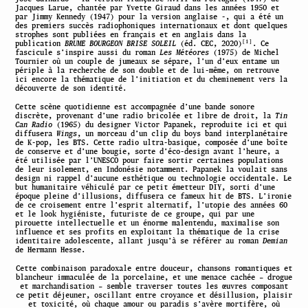
Jacques Larue, chantée par Yvette Giraud dans les années 1950 et
par Jimmy Kennedy (1947) pour la version anglaise -, qui a été un
des premiers succès radiophoniques internationaux et dont quelques
strophes sont publiées en français et en anglais dans la
[1]
publication
BRUME BOURGEON BRISE SOLEIL
(éd. CEC, 2020)
. Ce
fascicule s’inspire aussi du roman
Les Météores
(1975) de Michel
Tournier où un couple de jumeaux se sépare, l’un d’eux entame un
périple à la recherche de son double et de lui-même, on retrouve
ici encore la thématique de l’initiation et du cheminement vers la
découverte de son identité.
Cette scène quotidienne est accompagnée d’une bande sonore
discrète, provenant d’une radio bricolée et libre de droit, la
Tin
Can Radio
(1965) du designer Victor Papanek, reproduite ici et qui
diffusera
Wings
, un morceau d’un clip du boys band interplanétaire
de K-pop, les BTS. Cette radio ultra-basique, composée d’une boîte
de conserve et d’une bougie, sorte d’éco-design avant l’heure, a
été utilisée par l’UNESCO pour faire sortir certaines populations
de leur isolement, en Indonésie notamment. Papanek la voulait sans
design ni rappel d’aucune esthétique ou technologie occidentale. Le
but humanitaire véhiculé par ce petit émetteur DIY, sorti d’une
époque pleine d’illusions, diffusera ce fameux hit de BTS. L’ironie
de ce croisement entre l’esprit alternatif, l’utopie des années 60
et le look hygiéniste, futuriste de ce groupe, qui par une
pirouette intellectuelle et un énorme malentendu, maximalise son
influence et ses profits en exploitant la thématique de la crise
identitaire adolescente, allant jusqu’à se référer au roman
Demian
de Hermann Hesse.
Cette combinaison paradoxale entre douceur, chansons romantiques et
blancheur immaculée de la porcelaine, et une menace cachée – drogue
et marchandisation – semble traverser toutes les œuvres composant
ce petit déjeuner, oscillant entre croyance et désillusion, plaisir
et toxicité, où chaque amour ou paradis s’avère mortifère, où