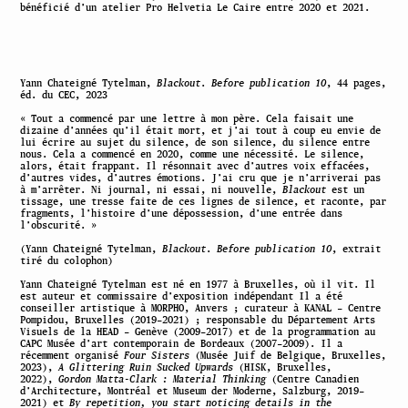
bénéficié d’un atelier Pro Helvetia Le Caire entre 2020 et 2021.
Yann Chateigné Tytelman,
Blackout
.
Before publication 10
, 44 pages,
éd. du CEC, 2023
« Tout a commencé par une lettre à mon père. Cela faisait une
dizaine d’années qu’il était mort, et j’ai tout à coup eu envie de
lui écrire au sujet du silence, de son silence, du silence entre
nous. Cela a commencé en 2020, comme une nécessité. Le silence,
alors, était frappant. Il résonnait avec d’autres voix effacées,
d’autres vides, d’autres émotions. J’ai cru que je n’arriverai pas
à m’arrêter. Ni journal, ni essai, ni nouvelle,
Blackout
est un
tissage, une tresse faite de ces lignes de silence, et raconte, par
fragments, l’histoire d’une dépossession, d’une entrée dans
l’obscurité. »
(
Yann Chateigné Tytelman,
Blackout
.
Before publication 10
, extrait
tiré du colophon)
Yann Chateigné Tytelman est né en 1977 à Bruxelles, où il vit. Il
est auteur et commissaire d’exposition indépendant Il a été
conseiller artistique à MORPHO, Anvers ; curateur à KANAL – Centre
Pompidou, Bruxelles (2019–2021) ; responsable du Département Arts
Visuels de la HEAD – Genève (2009–2017) et de la programmation au
CAPC Musée d’art contemporain de Bordeaux (2007–2009). Il a
récemment organisé
Four Sisters
(Musée Juif de Belgique, Bruxelles,
2023),
A Glittering Ruin Sucked Upwards
(HISK, Bruxelles,
2022),
Gordon Matta-Clark : Material Thinking
(Centre Canadien
d’Architecture, Montréal et Museum der Moderne, Salzburg, 2019–
2021) et
By repetition, you start noticing details in the