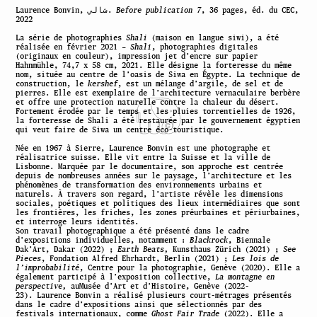
Laurence Bonvin, شالي.
Before publication 7
, 36 pages, éd. du CEC,
2022
La série de photographies
Shali
(maison en langue siwi), a été
réalisée en février 2021 –
Shali
, photographies digitales
(originaux en couleur), impression jet d’encre sur papier
Hahnmühle, 74,7 x 58 cm, 2021. Elle désigne la forteresse du même
nom, située au centre de l’oasis de Siwa en Égypte. La technique de
construction, le
kershef
, est un mélange d’argile, de sel et de
pierres. Elle est exemplaire de l’architecture vernaculaire berbère
et offre une protection naturelle contre la chaleur du désert.
Fortement érodée par le temps et les pluies torrentielles de 1926,
la forteresse de Shali a été restaurée par le gouvernement égyptien
qui veut faire de Siwa un centre éco-touristique.
Née en 1967 à Sierre, Laurence Bonvin est une photographe et
réalisatrice suisse. Elle vit entre la Suisse et la ville de
Lisbonne. Marquée par le documentaire, son approche est centrée
depuis de nombreuses années sur le paysage, l’architecture et les
phénomènes de transformation des environnements urbains et
naturels. À travers son regard, l’artiste révèle les dimensions
sociales, poétiques et politiques des lieux intermédiaires que sont
les frontières, les friches, les zones préurbaines et périurbaines,
et interroge leurs identités.
Son travail photographique a été présenté dans le cadre
d’expositions individuelles, notamment :
Blackrock
, Biennale
Dak’Art, Dakar (2022) ;
Earth Beats,
Kunsthaus Zürich (2021) ;
See
Pieces
, Fondation Alfred Ehrhardt, Berlin (2021) ;
Les lois de
l’improbabilité
, Centre pour la photographie, Genève (2020). Elle a
également participé à l’exposition collective,
La montagne en
perspective,
auMusée d’Art et d’Histoire, Genève (2022-
23). Laurence Bonvin a réalisé plusieurs court-métrages présentés
dans le cadre d’expositions ainsi que sélectionnés par des
festivals internationaux, comme
Ghost Fair Trade
(2022). Elle a