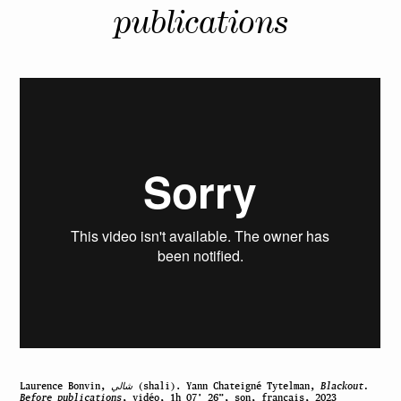
publications
Laurence Bonvin,
شالي
(shali). Yann Chateigné Tytelman,
Blackout.
Before publications
, vidéo, 1h 07’ 26”, son, français, 2023