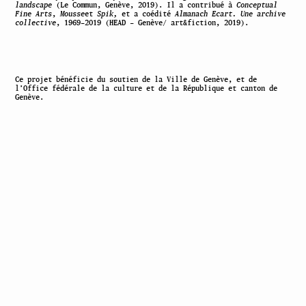
landscape
(Le Commun, Genève, 2019). Il a contribué à
Conceptual
Fine Arts
,
Mousse
et
Spik,
et a coédité
Almanach Ecart. Une archive
collective
, 1969–2019 (HEAD – Genève/ art&fiction, 2019).
Ce projet bénéficie du soutien de la Ville de Genève, et de
l’Office fédérale de la culture et de la République et canton de
Genève.