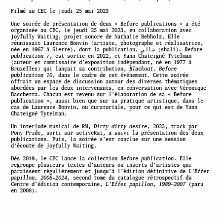
Filmé au CEC le jeudi 25 mai 2023
Une soirée de présentation de deux « Before publications » a été
organisée au CEC, le jeudi 25 mai 2023, en collaboration avec
Joyfully Waiting, projet sonore de Nathalie Rebholz. Elle
réunissait Laurence Bonvin (artiste, photographe et réalisatrice,
née en 1967 à Sierre), dont la publication, شالي (shali).
Before
publication 7
, est sortie en 2022, et Yann Chateigné Tytelman
(auteur et commissaire d’exposition indépendant, né en 1977 à
Bruxelles) qui lançait sa contribution,
Blackout
.
Before
publication 10
, dans le cadre de cet événement. Cette soirée
offrait un espace de discussion autour des diverses thématiques
abordées par les deux intervenants, en conversation avec Véronique
Bacchetta. Chacun est revenu sur l’élaboration de sa « Before
publication », aussi bien que sur sa pratique artistique, dans le
cas de Laurence Bonvin, ou curatoriale, pour ce qui est de Yann
Chateigné Tytelman.
Un interlude musical de RM,
Dirty dirty desire
, 2023, track par
Pony Pride, sorti sur activeRat, a suivi la présentation des deux
publications. Puis, la soirée s’est conclue sur une session
d’écoute de Joyfully Waiting.
Dès 2019, le CEC lance la collection
Before publication
. Elle
regroupe plusieurs textes d’auteurs ou inserts d’artistes qui
paraissent régulièrement et jusqu’à l’édition définitive de
L’Effet
papillon, 2008–2024,
second tome du catalogue rétrospectif du
Centre d’édition contemporaine,
L’Effet papillon, 1989–2007
(paru
en 2008).