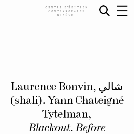
CENTRE
D’
ÉDITION
CONTEMPORAINE
GENÈVE
Skip
Laurence Bonvin, شالي
to
content
(shali). Yann Chateigné
Tytelman,
Blackout. Before