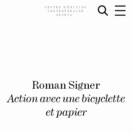
CENTRE
D’
ÉDITION
CONTEMPORAINE
GENEVA
Skip
Roman Signer
to
content
Action avec une bicyclette
et papier