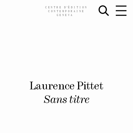
CENTRE
D’
ÉDITION
CONTEMPORAINE
GENEVA
Skip
Laurence Pittet
to
content
Sans titre