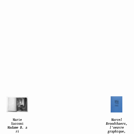
Marie
Marcel
Sacconi
Broodthaers,
Madame B. a
l’oeuvre
ri
graphique,