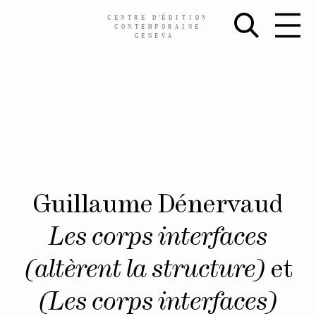
CENTRE
D’
ÉDITION
CONTEMPORAINE
GENEVA
Skip
Guillaume Dénervaud
to
content
Les corps interfaces
(altèrent la structure)
et
(Les corps interfaces)