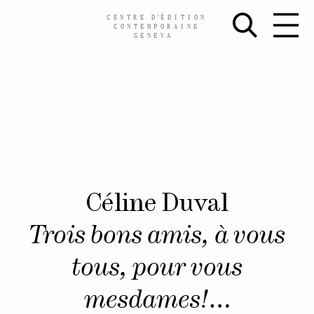
CENTRE
D’
ÉDITION
CONTEMPORAINE
GENEVA
Skip
Céline Duval
to
content
Trois bons amis, à vous
tous, pour vous
mesdames!…