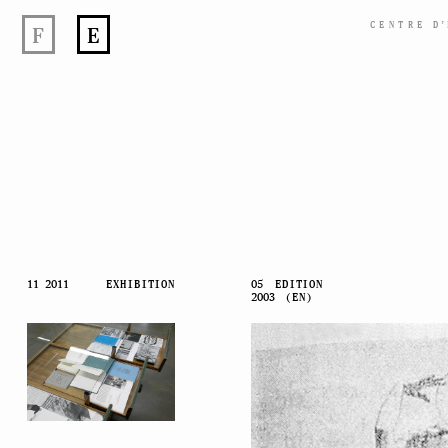
CENTRE
D’
F
E
Skip
11 2011
EXHIBITION
05
EDITION
2003
(EN)
to
content