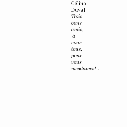
Céline
Duval
Trois
bons
amis,
à
vous
tous,
pour
vous
mesdames!…