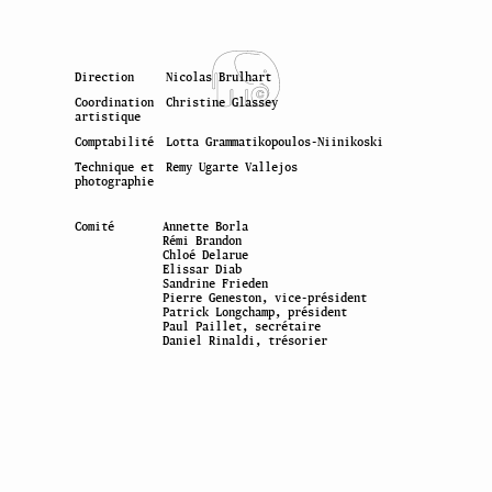
Direction
Nicolas Brulhart
Coordination
Christine Glassey
artistique
Comptabilité
Lotta Grammatikopoulos-Niinikoski
Technique et
Remy Ugarte Vallejos
photographie
Comité
Annette Borla
Rémi Brandon
Chloé Delarue
Elissar Diab
Sandrine Frieden
Pierre Geneston, vice-président
Patrick Longchamp, président
Paul Paillet, secrétaire
Daniel Rinaldi, trésorier