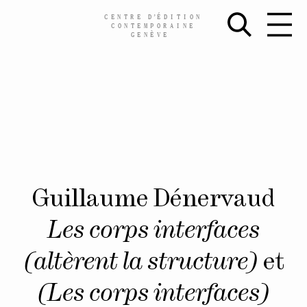
CENTRE
D’
ÉDITION
CONTEMPORAINE
GENÈVE
Skip
Guillaume Dénervaud
to
content
Les corps interfaces
(altèrent la structure)
et
(Les corps interfaces)