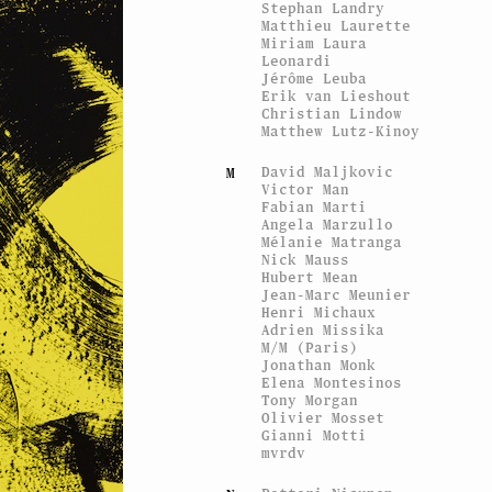
Stephan Landry
Matthieu Laurette
Miriam Laura
Leonardi
Jérôme Leuba
Erik van Lieshout
Christian Lindow
Matthew Lutz-Kinoy
David Maljkovic
M
Victor Man
Fabian Marti
Angela Marzullo
Mélanie Matranga
Nick Mauss
Hubert Mean
Jean-Marc Meunier
Henri Michaux
Adrien Missika
M/M (Paris)
Jonathan Monk
Elena Montesinos
Tony Morgan
Olivier Mosset
Gianni Motti
mvrdv