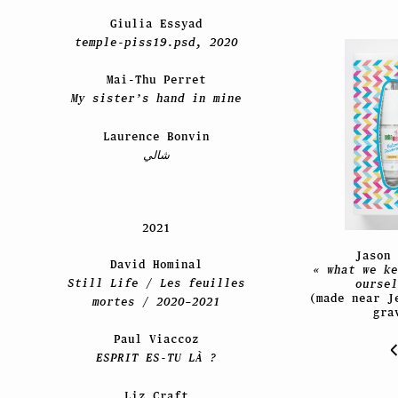
Giulia Essyad
temple-piss19.psd, 2020
Mai-Thu Perret
My sister’s hand in mine
Laurence Bonvin
شالي
2021
Jason 
David Hominal
« what we ke
Still Life / Les feuilles
oursel
(made near J
mortes / 2020–2021
gra
Paul Viaccoz
ESPRIT ES-TU LÀ ?
Liz Craft