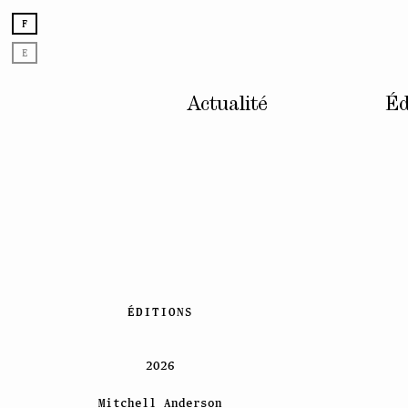
F
E
Actualité
Éd
Skip
ÉDITIONS
to
content
2026
Mitchell Anderson