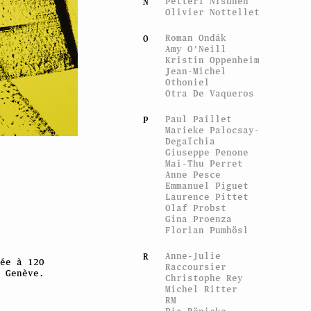
Petteri Nisunen
N
Olivier Nottellet
Roman Ondák
O
Amy O'Neill
Kristin Oppenheim
Jean-Michel
Othoniel
Otra De Vaqueros
Paul Paillet
P
Marieke Palocsay-
Degaïchia
Giuseppe Penone
Mai-Thu Perret
Anne Pesce
Emmanuel Piguet
Laurence Pittet
Olaf Probst
Gina Proenza
Florian Pumhösl
Anne-Julie
R
ée à 120
Raccoursier
 Genève.
Christophe Rey
Michel Ritter
RM