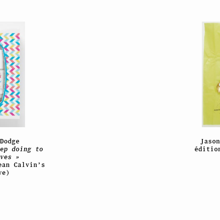
Dodge
Jaso
ep doing to
éditio
ves »
ean Calvin’s
ve)