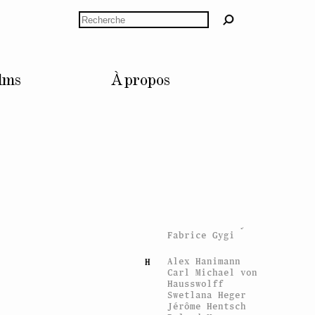
Stan Douglas
Rechercher
Anne Dressen
Bruno Dürr
Céline Duval
Esra Ersen
E
lms
À propos
Giulia Essyad
Nicolas Fernandez
F
Sylvie Fleury
Gina Folly
Claude Gaçon
G
Mathis Gasser
Vidya Gastaldon
Konstantin Grcic
Tommi Grönlund
Eva Grubinger
Andreas Gursky
Fabrice Gygi
Alex Hanimann
H
Carl Michael von
Hausswolff
Swetlana Heger
Jérôme Hentsch