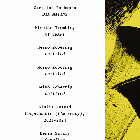
Caroline Bachmann
DIX MATINS
Nicolas Trembley
MY CRAFT
Heimo Zobernig
untitled
Heimo Zobernig
untitled
Heimo Zobernig
untitled
Giulia Essyad
Unspeakable (i’m ready)
,
2023-2024
Denis Savary
Campfire