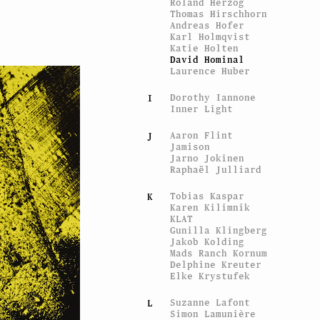
Roland Herzog
Thomas Hirschhorn
Andreas Hofer
Karl Holmqvist
Katie Holten
David Hominal
Laurence Huber
Dorothy Iannone
I
Inner Light
Aaron Flint
J
Jamison
Jarno Jokinen
Raphaël Julliard
Tobias Kaspar
K
Karen Kilimnik
KLAT
Gunilla Klingberg
Jakob Kolding
Mads Ranch Kornum
Delphine Kreuter
Elke Krystufek
Suzanne Lafont
L
Simon Lamunière