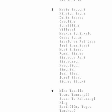
Pia Rönicke
Marie Sacconi
S
Hinrich Sachs
Denis Savary
Caroline
Schattling
Villeval
Markus Schinwald
Gerry Schum
Sgrafo vs Fat Lava
Izet Sheshivari
Mori Shigeru
Roman Signer
Sigurdur Arni
Sigurdsson
Haroutioun
Simonian
Jean Stern
Josef Strau
Sidney Stucki
Mika Taanila
T
Tuomo Tammenpää
Susan Te Kahurangi
King
Barthélémy Toguo
Tamokoué