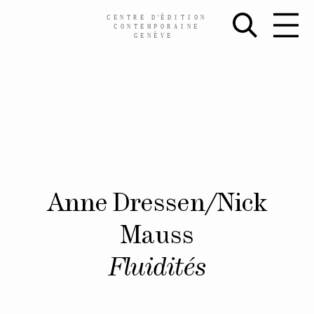
CENTRE
D’
ÉDITION
CONTEMPORAINE
GENÈVE
Skip
Anne Dressen/Nick
to
content
Mauss
Fluidités