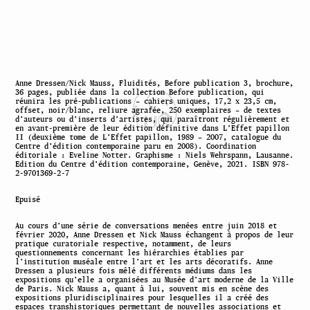
Anne Dressen/Nick Mauss, Fluidités, Before publication 3, brochure,
36 pages, publiée dans la collection Before publication, qui
réunira les pré-publications – cahiers uniques, 17,2 x 23,5 cm,
offset, noir/blanc, reliure agrafée, 250 exemplaires – de textes
d’auteurs ou d’inserts d’artistes, qui paraîtront régulièrement et
en avant-première de leur édition définitive dans L’Effet papillon
II (deuxième tome de L’Effet papillon, 1989 – 2007, catalogue du
Centre d’édition contemporaine paru en 2008). Coordination
éditoriale : Eveline Notter. Graphisme : Niels Wehrspann, Lausanne.
Edition du Centre d’édition contemporaine, Genève, 2021. ISBN 978-
2-9701369-2-7
Epuisé
Au cours d’une série de conversations menées entre juin 2018 et
février 2020, Anne Dressen et Nick Mauss échangent à propos de leur
pratique curatoriale respective, notamment, de leurs
questionnements concernant les hiérarchies établies par
l’institution muséale entre l’art et les arts décoratifs. Anne
Dressen a plusieurs fois mêlé différents médiums dans les
expositions qu’elle a organisées au Musée d’art moderne de la Ville
de Paris. Nick Mauss a, quant à lui, souvent mis en scène des
expositions pluridisciplinaires pour lesquelles il a créé des
espaces transhistoriques permettant de nouvelles associations et